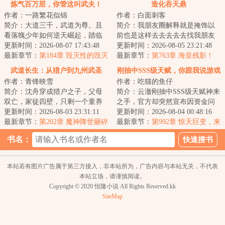
炼气百万层，你管这叫武夫！
造化吞天鼎
作者：一路繁花似锦
作者：白面刺客
简介：大道三千，武道为尊。且
简介：我朋友圈解释就是掩饰以
看落魄少年如何逆天崛起，踏临
前也是这样去去去去去找我朋友
诸天之巅！&lt;br/&gt;别人炼气几
更新时间：2026-08-07 17:43:48
圈...
更新时间：2026-08-05 23:21:48
层就忙着突...
最新章节：
第184章 毁灭性的毁灭
最新章节：
第763章 海皇残影！
还是开始？
武道长生：从猎户到九州武圣
刚抽中SSS级天赋，你跟我说游戏
作者：青锋映雪
作者：吃猫的鱼仔
停服
简介：沈舟穿成猎户之子，父母
简介：云澈刚抽中SSS级天赋神来
双亡，家徒四壁，只剩一个童养
之手，官方却突然宣布因资金问
媳。&lt;br/&gt;&lt;br/&gt;武道乱
更新时间：2026-08-03 23:31:11
题，游戏将无限期停服。再次睁
更新时间：2026-08-04 00:48:16
世之中，赋...
最新章节：
第202章 魔神降世砸碎
开双眼，他惊...
最新章节：
第992章 惊天巨变，来
投石机。
自祖地的熟人，疑点重重
书名：
本站若有图片广告属于第三方接入，非本站所为，广告内容与本站无关，不代表
本站立场，请谨慎阅读。
Copyright © 2020 恒隆小说 All Rights Reserved.kk
SiteMap