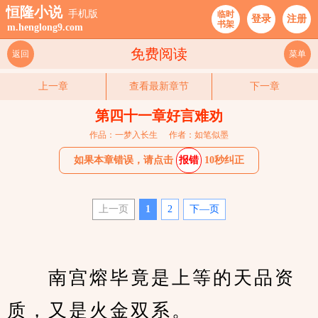
恒隆小说
手机版
临时
登录
注册
书架
m.henglong9.com
免费阅读
返回
菜单
上一章
查看最新章节
下一章
第四十一章好言难劝
作品：一梦入长生
作者：如笔似墨
如果本章错误，请点击
报错
10秒纠正
上一页
1
2
下—页
　　南宫熔毕竟是上等的天品资
质，又是火金双系。