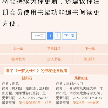
将会持续为你更新，还建议你注
册会员使用书架功能追书阅读更
方便。
上一页
1
2
下—页
上一章
查看目录
下一章
临时书架
加入书签
回顶部↑
看了《一梦入长生》的书友还喜欢看
阴阳石
凡骨仙道
作者：南觉
作者：三剑开天门
简介：终则始，始则法，法则轮
简介：一介乡村凡夫陈大牛，学
回万物。如果世界的最初，是一
武不成。本以为此生碌碌无为，
道法则，那么新生的、淘汰的，
更新时间：2026-08-05 22:47:37
索性回归山野想做个老农，却阴
更新时间：2026-08-07 17:31:33
都将卷入轮回的...
最新章节：
第八卷第259章 —任务
差阳错踏入仙门...
最新章节：
第326章 中州来客
完成小鬼，再见了