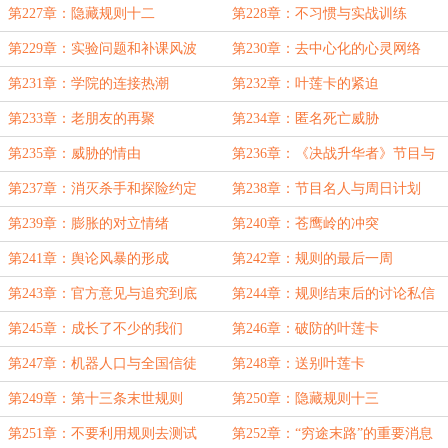
第227章：隐藏规则十二
第228章：不习惯与实战训练
第229章：实验问题和补课风波
第230章：去中心化的心灵网络
第231章：学院的连接热潮
第232章：叶莲卡的紧迫
第233章：老朋友的再聚
第234章：匿名死亡威胁
第235章：威胁的情由
第236章：《决战升华者》节目与
黑夜伏击
第237章：消灭杀手和探险约定
第238章：节目名人与周日计划
第239章：膨胀的对立情绪
第240章：苍鹰岭的冲突
第241章：舆论风暴的形成
第242章：规则的最后一周
第243章：官方意见与追究到底
第244章：规则结束后的讨论私信
第245章：成长了不少的我们
第246章：破防的叶莲卡
第247章：机器人口与全国信徒
第248章：送别叶莲卡
第249章：第十三条末世规则
第250章：隐藏规则十三
第251章：不要利用规则去测试
第252章：“穷途末路”的重要消息