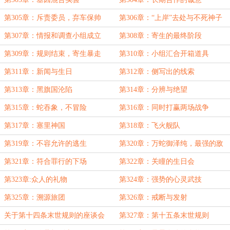
第305章：斥责委员，弃车保帅
第306章：“上岸”去处与不死神子
第307章：情报和调查小组成立
第308章：寄生的最终阶段
第309章：规则结束，寄生暴走
第310章：小组汇合开箱道具
第311章：新闻与生日
第312章：侧写出的线索
第313章：黑旗国沦陷
第314章：分辨与绝望
第315章：蛇吞象，不冒险
第316章：同时打赢两场战争
第317章：塞里神国
第318章：飞火舰队
第319章：不容允许的逃生
第320章：万蛇御泽纯，最强的敌
人
第321章：符合罪行的下场
第322章：关瞳的生日会
第323章:众人的礼物
第324章：强势的心灵武技
第325章：溯源旅团
第326章：戒断与发射
关于第十四条末世规则的座谈会
第327章：第十五条末世规则