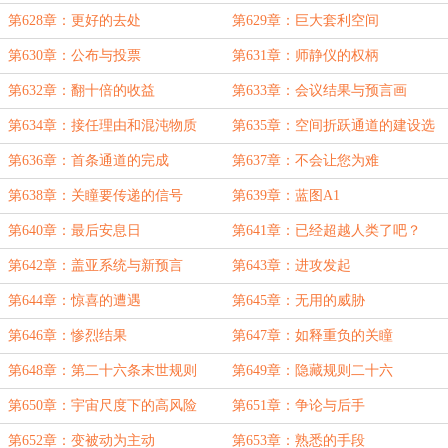
第628章：更好的去处
第629章：巨大套利空间
第630章：公布与投票
第631章：师静仪的权柄
第632章：翻十倍的收益
第633章：会议结果与预言画
第634章：接任理由和混沌物质
第635章：空间折跃通道的建设选
择
第636章：首条通道的完成
第637章：不会让您为难
第638章：关瞳要传递的信号
第639章：蓝图A1
第640章：最后安息日
第641章：已经超越人类了吧？
第642章：盖亚系统与新预言
第643章：进攻发起
第644章：惊喜的遭遇
第645章：无用的威胁
第646章：惨烈结果
第647章：如释重负的关瞳
第648章：第二十六条末世规则
第649章：隐藏规则二十六
第650章：宇宙尺度下的高风险
第651章：争论与后手
第652章：变被动为主动
第653章：熟悉的手段