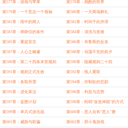
第577章：游戏与苹果
第578章：残酷的世界
第579章：一个意志一个领袖
第580章：一天两场葬礼
第581章：雨中的两人
第582章：时间于此停滞
第583章：师静仪的条件
第584章：清洗与发难
第585章：重提宣言
第586章：布鲁斯的反攻
第587章：人心之幽邃
第588章：动荡不安的前夕
第589章：第二十四条末世规则
第590章：隐藏规则二十四
第591章：规则正式生效
第592章：线人重联
第593章：各取所需
第594章：控制欲的悲剧
第595章：进化算法
第596章：利息与态势
第597章：蓝图计划
第598章：削弱“改造神国”的方式
第599章：单兵式游击战
第600章：恶人自有“恶人”磨
第601章：威胁与欺骗
第602章：胆小鬼游戏