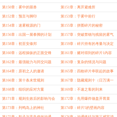
第150章：雾中的噩兽
第151章：离开避难所
第152章：预言与脚印
第153章：于雾中前行
第154章：迷雾根源的门
第155章：拼图碎片的秘密
第156章：出国一展拳脚的计划
第157章：突破禁锢与残留的雾气
第158章：初至安傣邦
第159章：碎片持有的考量与决定
第160章：远程操纵的正面交锋
第161章：赌对得到的碎片1内容
第162章：最强能力与邦交问题
第163章：复杂的情况与问题
第164章：原初之人的邀请
第165章：四枚碎片串联起的故事
第166章：第十条末世规则
第167章：隐藏规则十（日万满一
月啦）
第168章：组织的应对方案
第169章：不速之客的到来
第171章：规则生效后的影响与会
第172章：先用爆炸做盘开胃菜
议
第173章：列鸣岛上的神社
第174章：碎片5的壁画内容
第175章：影子与高良伟的沟通
第176章：沟通终结与第三感官消