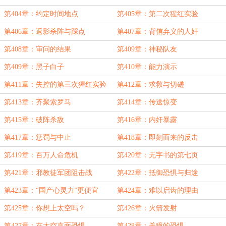
第404章：约定时间地点
第405章：第二次猩红实验
第406章：返影杀阵与踩点
第407章：背信弃义的人奸
第408章：审问的结果
第409章：神秘队友
第409章：黑子白子
第410章：能力演示
第411章：失控的第三次猩红实验
第412章：求救与切磋
第413章：齐聚索罗马
第414章：传送惊变
第415章：破阵杀敌
第416章：内奸暴露
第417章：惩罚与中止
第418章：即刻而来的反击
第419章：百万人命危机
第420章：无字书的第七页
第421章：邪教徒军团阻击战
第422章：抵御恐惧与归途
第423章：“国产心灵力”更便宜
第424章：难以启齿的理由
第425章：你想上太空吗？
第426章：火箭发射
第427章：在太空直面恐惧
第428章：关瞳的恐惧