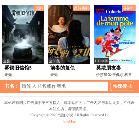
斯·布诺斯町,赛斯·
野瑛久,高野洸,纲启永
漫剧
反转爽剧
喜剧片
全集
全88集
HD中字
雾锁旧信馆5
前妻的复仇
莫欺朋友妻
未知
未知
伊莎贝尔·于佩尔,科鲁
彻,弗朗索瓦·佩罗
书名：
本站若有图片广告属于第三方接入，非本站所为，广告内容与本站无关，不代表
本站立场，请谨慎阅读。
Copyright © 2020 恒隆小说 All Rights Reserved.kk
SiteMap