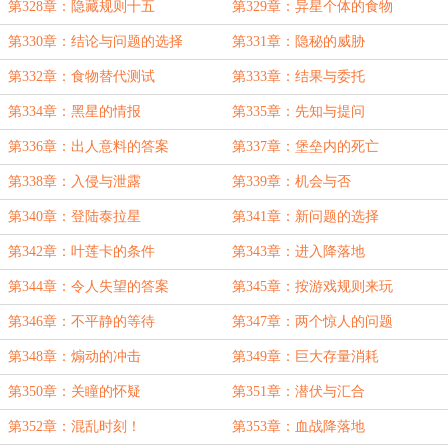
第328章：隐藏规则十五
第329章：异星个体的食物
第330章：结论与问题的选择
第331章：隐秘的威胁
第332章：食物替代测试
第333章：结果与委托
第334章：黑星的情报
第335章：先知与提问
第336章：出人意料的答案
第337章：堡垒内的死亡
第338章：入侵与泄露
第339章：机会与否
第340章：登陆泰拉星
第341章：新问题的选择
第342章：叶莲卡的条件
第343章：进入降落地
第344章：令人失望的答案
第345章：按游戏规则来玩
第346章：不平静的等待
第347章：两个惊人的问题
第348章：煽动的冲击
第349章：巨大存量消耗
第350章：关瞳的怀疑
第351章：潜伏与汇合
第352章：混乱时刻！
第353章：血战降落地