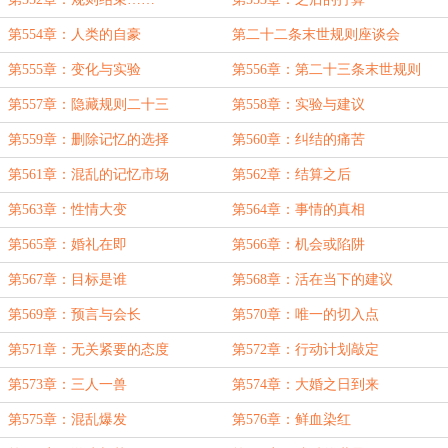
第554章：人类的自豪
第二十二条末世规则座谈会
第555章：变化与实验
第556章：第二十三条末世规则
第557章：隐藏规则二十三
第558章：实验与建议
第559章：删除记忆的选择
第560章：纠结的痛苦
第561章：混乱的记忆市场
第562章：结算之后
第563章：性情大变
第564章：事情的真相
第565章：婚礼在即
第566章：机会或陷阱
第567章：目标是谁
第568章：活在当下的建议
第569章：预言与会长
第570章：唯一的切入点
第571章：无关紧要的态度
第572章：行动计划敲定
第573章：三人一兽
第574章：大婚之日到来
第575章：混乱爆发
第576章：鲜血染红